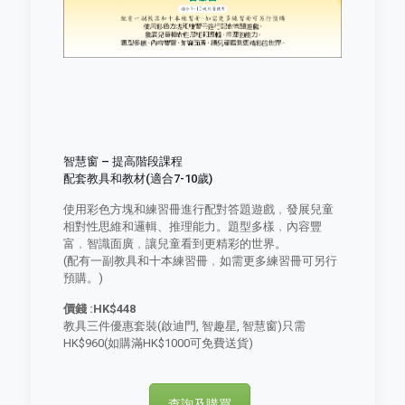
智慧窗 – 提高階段課程
配套教具和教材(適合7-10歲)
使用彩色方塊和練習冊進行配對答題遊戲﹐發展兒童
相對性思維和邏輯、推理能力。題型多樣﹐內容豐
富﹐智識面廣﹐讓兒童看到更精彩的世界。
(配有一副教具和十本練習冊﹐如需更多練習冊可另行
預購。)
價錢 :HK$448
教具三件優惠套裝(啟迪門, 智趣星, 智慧窗)只需
HK$960(如購滿HK$1000可免費送貨)
查詢及購買