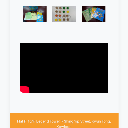
Flat F, 16/F, Legend Tower, 7 Shing Yip Street, Kwun Tong,
Kowloon