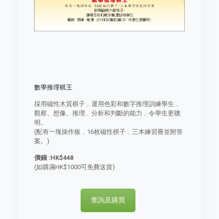
數學推理棋王
採用磁性木質棋子﹐運用色彩和數字推理訓練學生﹐
觀察、想像、推理、分析和判斷的能力﹐令學生更聰
明。
(配有一塊操作板﹐16枚磁性棋子﹐三本練習冊並附答
案。)
價錢 :HK$448
(如購滿HK$1000可免費送貨)
查詢及購買