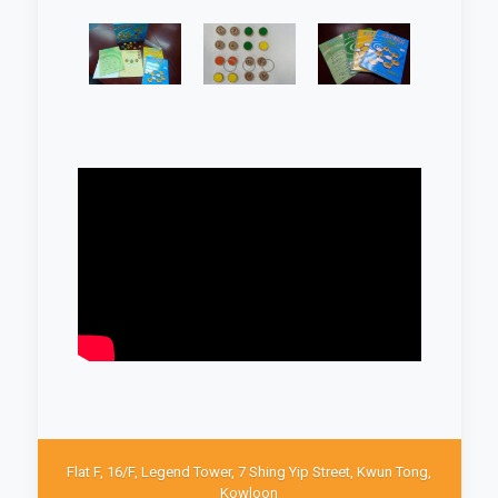
Flat F, 16/F, Legend Tower, 7 Shing Yip Street, Kwun Tong,
Kowloon