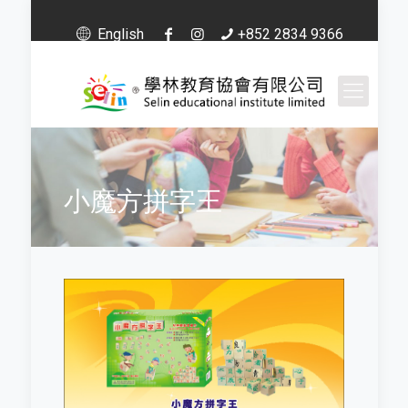
English
+852 2834 9366
小魔方拼字王