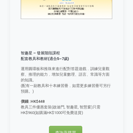
智趣星 – 發展階段課程
配套教具和教材(適合5~7歲)
運用圓環板和推珠來進行配對答題遊戲﹐訓練兒童觀
察、推理的能力﹐增加兒童數理、語言、常識等方面
的知識。
(配有一副教具和十本練習冊﹐如需更多練習冊可另行
預購。)
價錢 :HK$448
教具三件優惠套裝(啟迪門, 智趣星, 智慧窗)只需
HK$960(如購滿HK$1000可免費送貨)
查詢及購買