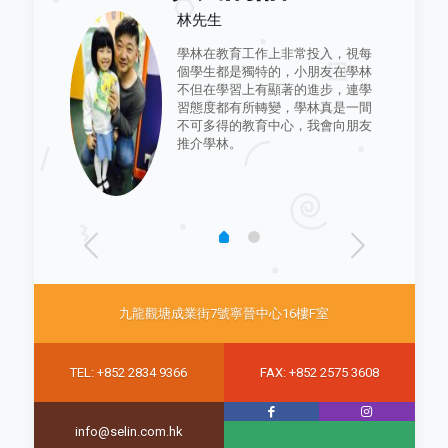
林先生
!教學經驗豐
學林在教育工作上非常投入，視每
的重點都瞭
個學生都是獨特的，小朋友在學林
好的是他們
不但在學習上有顯著的進步，連學
的長短處，
習態度都有所轉變，學林真是一間
數學科的知
不可多得的教育中心，我會向朋友
學習。
推介學林。
九龍觀塘成業街7號寧晉中心16樓F室
TEL: +852 2834 9366
FAX: +852 2575 3608
info@selin.com.hk